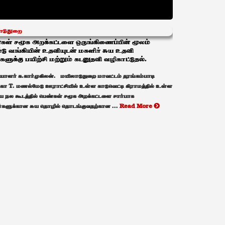
ாடுதுறை
கள் சமூக அறக்கட்டளை ஒருங்கிணைப்பின் மூலம்
்டு வங்கியின் உதவியுடன் மகளிர் சுய உதவி
்களுக்கு பயிற்சி மற்றும் கடனுதவி வழிகாட்டுதல்.
ியாளர் க.கார்முகிலன். மயிலாடுதுறை மாவட்டம் தரங்கம்பாடி
்கா T. மணல்மேடு ஊராட்சியில் உள்ள காடுவெட்டி கிராமத்தில் உள்ள
ய நல கூடத்தில் பெண்கள் சமூக அறக்கட்டளை சார்பாக
்களுக்கான சுய தொழில் தொடங்குவதற்கான ...
Read More