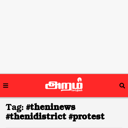
Tag:
#theninews
#thenidistrict #protest