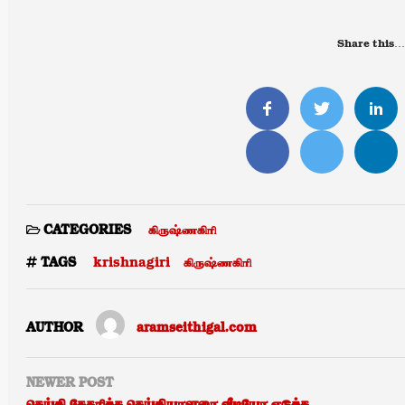
Share this…
கிருஷ்ணகிரி
CATEGORIES
krishnagiri
கிருஷ்ணகிரி
TAGS
AUTHOR
aramseithigal.com
NEWER POST
செய்தி சேகரித்த செய்தியாளரை வீடியோ எடுக்க