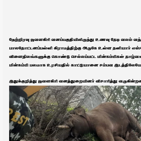
நேற்றிரவு ஜவளகிரி வனப்பகுதியிலிருந்து உணவு தேடி வலம் வ
பாலதோட்டனப்பள்ளி கிராமத்திற்கு அருகே உள்ள தனியார் எஸ்ட
விளைநிலங்களுக்கு கொண்டு செல்லப்பட்ட மின்கம்பிகள் தாழ்வ
மின்கம்பி பலமாக உரசியதில் காட்டுயானை சம்பவ இடத்திலேயே
இதுக்குறித்து ஜவளகிரி வனத்துறையினர் விசாரித்து வருகின்றன