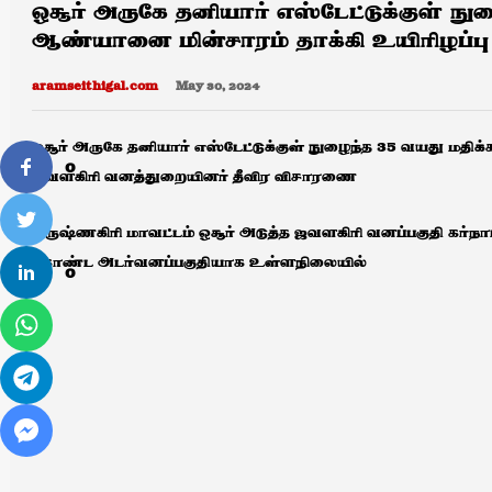
ஒசூர் அருகே தனியார் எஸ்டேட்டுக்குள் ந
ஆண்யானை மின்சாரம் தாக்கி உயிரிழப்பு
aramseithigal.com
May 30, 2024
ஒசூர் அருகே தனியார் எஸ்டேட்டுக்குள் நுழைந்த 35 வயது மதிக
0
ஜவளகிரி வனத்துறையினர் தீவிர விசாரணை
கிருஷ்ணகிரி மாவட்டம் ஒசூர் அடுத்த ஜவளகிரி வனப்பகுதி கர
கொண்ட அடர்வனப்பகுதியாக உள்ளநிலையில்
0