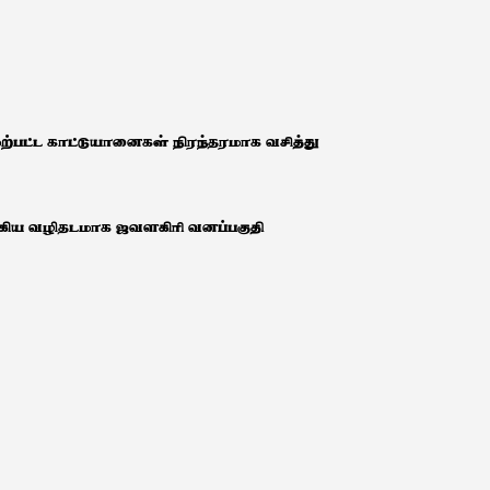
ேற்பட்ட காட்டுயானைகள் நிரந்தரமாக வசித்து
க்கிய வழிதடமாக ஜவளகிரி வனப்பகுதி