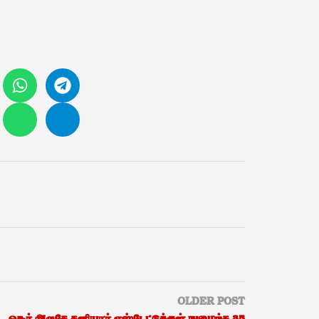
OLDER POST
ஒசூர் அருகே தனியார் எஸ்டேட்டுக்குள் நுழைந்த 35