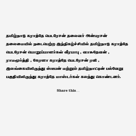
தமிழ்நாடு கராத்தே பெடரேசன் தலைவர் அன்பரசன்
தலைமையில் நடைபெற்ற இந்நிகழ்ச்சியில் தமிழ்நாடு கராத்தே
பெடரேசன் பொறுப்பாளர்கள் வீரபாபு , வாசுதேவன் ,
ராமமூர்த்தி , கேரளா கராத்தே பெடரேசன் ரவி ,
இலங்கையிலிருந்து ஸ்டீபன் மற்றும் தமிழ்நாட்டின் பல்வேறு
பகுதியிலிருந்து கராத்தே மாஸ்டர்கள் கலந்து கொண்டனர்.
Share this…