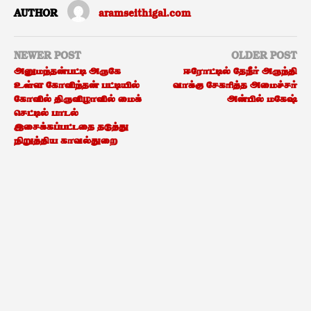
AUTHOR
aramseithigal.com
NEWER POST
OLDER POST
அனுமந்தன்பட்டி அருகே
ஈரோட்டில் தேநீர் அருந்தி
உள்ள கோவிந்தன் பட்டியில்
வாக்கு சேகரித்த அமைச்சர்
கோவில் திருவிழாவில் மைக்
அன்பில் மகேஷ்
செட்டில் பாடல்
இசைக்கப்பட்டதை தடுத்து
நிறுத்திய காவல்துறை