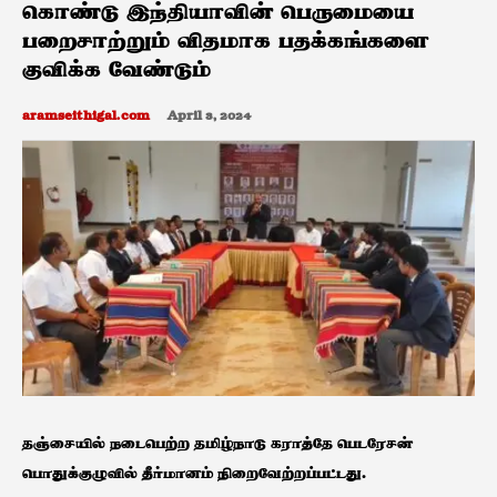
கொண்டு இந்தியாவின் பெருமையை
பறைசாற்றும் விதமாக பதக்கங்களை
குவிக்க வேண்டும்
aramseithigal.com
April 3, 2024
தஞ்சையில் நடைபெற்ற தமிழ்நாடு கராத்தே பெடரேசன்
பொதுக்குழுவில் தீர்மானம் நிறைவேற்றப்பட்டது.