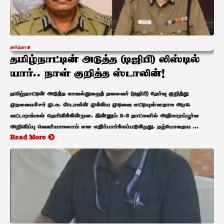
தமிழ்நாடு
தமிழ்நாட்டின் அடுத்த (டிஜிபி) லிஸ்டில்
யார்.. நாள் குறித்த ஸ்டாலின்!
தமிழ்நாட்டின் அடுத்த காவல்துறைத் தலைவர் (டிஜிபி) தேர்வு குறித்து
முதலமைச்சர் மு.க. ஸ்டாலின் முக்கிய முடிவை எட்டியுள்ளதாக அரசு
வட்டாரங்கள் தெரிவிக்கின்றன. இன்னும் 2-3 நாட்களில் அதிகாரப்பூர்வ
அறிவிப்பு வெளியாகலாம் என எதிர்பார்க்கப்படுகிறது. தற்போதைய ...
Read More