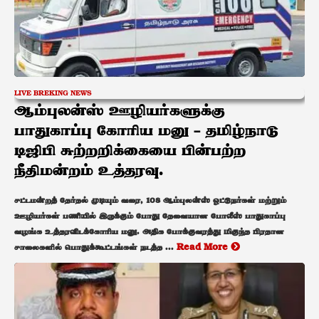
LIVE BREKING NEWS
ஆம்புலன்ஸ் ஊழியர்களுக்கு
பாதுகாப்பு கோரிய மனு – தமிழ்நாடு
டிஜிபி சுற்றறிக்கையை பின்பற்ற
நீதிமன்றம் உத்தரவு.
சட்டமன்றத் தேர்தல் முடியும் வரை, 108 ஆம்புலன்ஸ் ஓட்டுநர்கள் மற்றும்
ஊழியர்கள் பணியில் இருக்கும் போது தேவையான போலீஸ் பாதுகாப்பு
வழங்க உத்தரவிடக்கோரிய மனு. அதிக போக்குவரத்து மிகுந்த பிரதான
சாலைகளில் பொதுக்கூட்டங்கள் நடத்த ...
Read More