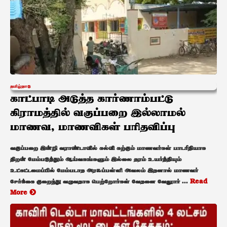
தமிழ்நாடு
காட்பாடி அடுத்த கார்ணாம்பட்டு
கிராமத்தில் வகுப்பறை இல்லாமல்
மாணவ, மாணவிகள் பரிதவிப்பு
வகுப்பறை இன்றி வராண்டாவில் கல்வி கற்கும் மாணவர்கள் பாடரீதியாக
திறன் மேம்படுத்தும் ஆய்வகங்களும் இல்லை தரம் உயர்த்தியும்
உட்கட்டமைப்பில் மேம்படாத அரசுப்பள்ளி அவலம் இதனால் மாணவர்
சேர்க்கை குறைந்து வருவதாக பெற்றோர்கள் வேதனை வேலுார் ...
Read
More