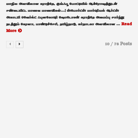
மாநில அளவிலான கராத்தே, குங்ஃபூ போட்டியில் ஆக்ரோஷத்துடன்
சண்டையிட்ட மாணவ மாணவிகள்...! ஸ்போர்ட்ஸ் மார்ஷியல் ஆர்ட்ஸ்
அகாடமி &வேர்ல்ட் ஃபுனகோஷி ஷோடோகன் கராத்தே அமைப்பு சார்ந்து
நடத்தும் கேரளா, பாண்டிச்சேரி, தமிழ்நாடு, கர்நாடகா அளவிலான ...
Read
More
10 / 78 Posts