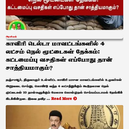
அரசியல்
காவிரி டெல்டா மாவட்டங்களில் 4
லட்சம் நெல் மூட்டைகள் தேக்கம்:
கட்டமைப்பு வசதிகள் எப்போது தான்
சாத்தியமாகும்?
தஞ்சாவூர், திருவாரூர் உள்ளிட்ட காவிரி பாசன மாவட்டங்களில் உழவர்கள்
அறுவடை செய்து, கொண்டு வந்த 4 லட்சத்துக்கும் கூடுதலான நெல்
மூட்டைகள் 10 நாள்களுக்கும் மேலாக கொள்முதல் செய்யப்படாமல் தேங்கிக்
கிடக்கின்றன. இவை தவிர ...
Read More