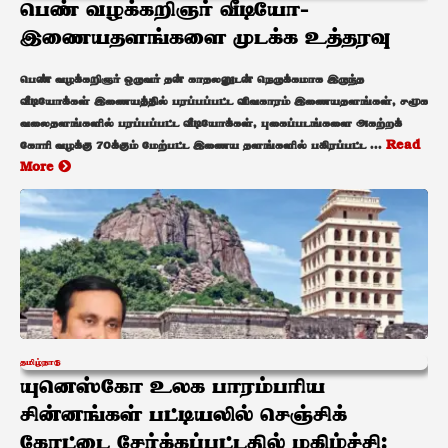
பெண் வழக்கறிஞர் வீடியோ-
இணையதளங்களை முடக்க உத்தரவு
பெண் வழக்கறிஞர் ஒருவர் தன் காதலனுடன் நெருக்கமாக இருந்த
வீடியோக்கள் இணையத்தில் பரப்பப்பட்ட விவகாரம் இணையதளங்கள், சமூக
வலைதளங்களில் பரப்பப்பட்ட வீடியோக்கள், புகைப்படங்களை அகற்றக்
கோரி வழக்கு 70க்கும் மேற்பட்ட இணைய தளங்களில் பகிரப்பட்ட ...
Read
More
தமிழ்நாடு
யுனெஸ்கோ உலக பாரம்பரிய
சின்னங்கள் பட்டியலில் செஞ்சிக்
கோட்டை சேர்க்கப்பட்டதில் மகிழ்ச்சி: