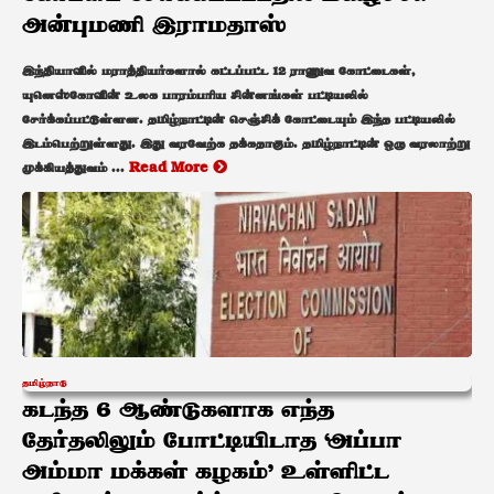
அன்புமணி இராமதாஸ்
இந்தியாவில் மராத்தியர்களால் கட்டப்பட்ட 12 ராணுவ கோட்டைகள்,
யுனெஸ்கோவின் உலக பாரம்பரிய சின்னங்கள் பட்டியலில்
சேர்க்கப்பட்டுள்ளன. தமிழ்நாட்டின் செஞ்சிக் கோட்டையும் இந்த பட்டியலில்
இடம்பெற்றுள்ளது. இது வரவேற்க தக்கதாகும். தமிழ்நாட்டின் ஒரு வரலாற்று
முக்கியத்துவம் ...
Read More
தமிழ்நாடு
கடந்த 6 ஆண்டுகளாக எந்த
தேர்தலிலும் போட்டியிடாத ‘அப்பா
அம்மா மக்கள் கழகம்’ உள்ளிட்ட