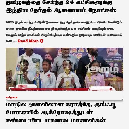
தமிழகத்தை சேர்ந்த 24 கட்சிகளுக்கு
இந்திய தேர்தல் ஆணையம் நோட்டீஸ்
2019 முதல் கடந்த 6 ஆண்டுகளாக ஒரு தேர்தலிலாவது போட்டியிட வேண்டும்
என்ற முக்கிய நிபந்தனையை நிறைவேற்ற பல கட்சிகள் தவறியுள்ளன.
மேலும் அந்த கட்சிகள் இருப்பிடத்தை கண்டறிய முடியாத கட்சிகள் என்பதால்
345 ...
Read More
தமிழ்நாடு
மாநில அளவிலான கராத்தே, குங்ஃபூ
போட்டியில் ஆக்ரோஷத்துடன்
சண்டையிட்ட மாணவ மாணவிகள்