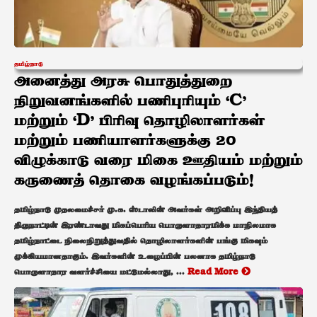
தமிழ்நாடு
அனைத்து அரசு பொதுத்துறை
நிறுவனங்களில் பணிபுரியும் ‘C’
மற்றும் ‘D’ பிரிவு தொழிலாளர்கள்
மற்றும் பணியாளர்களுக்கு 20
விழுக்காடு வரை மிகை ஊதியம் மற்றும்
கருணைத் தொகை வழங்கப்படும்!
தமிழ்நாடு முதலமைச்சர் மு.க. ஸ்டாலின் அவர்கள் அறிவிப்பு இந்தியத்
திருநாட்டின் இரண்டாவது மிகப்பெரிய பொருளாதாரமிக்க மாநிலமாக
தமிழ்நாட்டை நிலைநிறுத்துவதில் தொழிலாளர்களின் பங்கு மிகவும்
முக்கியமானதாகும். இவர்களின் உழைப்பின் பலனாக தமிழ்நாடு
பொருளாதார வளர்ச்சியை மட்டுமல்லாது, ...
Read More