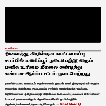
ராணிபேட்டை
அனைத்து கிறிஸ்தவ கூட்டமைப்பு
சார்பில் மணிப்பூர் நடைபெற்று வரும்
மனித உரிமை மீறலை கண்டித்து
கண்டன ஆர்ப்பாட்டம் நடைபெற்றது
ராணிப்பேட்டை மாவட்டம் அரக்கோணம் ஓடியன் மணி திரையரங்கம் அருகே
அனைத்து கிறிஸ்துவ கூட்டமைப்பு சார்பில் ஆயிரத்துக்கு மேற்பட்ட
கிறிஸ்தவர்கள் ஒன்றிணைந்து கிறிஸ்தவ கூட்டமைப்பு தலைவர் பிரேம்குமார்
போதகர் தலைமையிலும், ஜோஸ்வா,விஎஸ் ஐசக்,செந்தில்
,ஜேக்கப்,செல்வமணி,தேவா ஆசீர்வாதம், ...
Read More