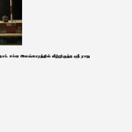
ர். சர்வ அலங்காரத்தில் வீற்றிருந்த ஸ்ரீ ராஜ