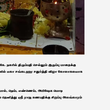
. நகரில் திருப்பதி செல்லும் இருப்பு பாதைக்கு
லில் மகா சங்கடஹர சதுர்த்தி விழா கோலாகலமாக
, பால், நெய், எண்ணெய், அபிஷேக பொடி
 தெளித்து ஸ்ரீ ராஜ கணபதிக்கு சிறப்பு அலங்காரம்