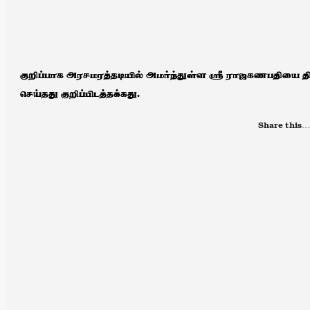
குறிப்பாக அரசமரத்தடியில் அமர்ந்துள்ள ஸ்ரீ ராஜகணபதியை த
செய்தது குறிப்பிடத்தக்கது.
Share this…