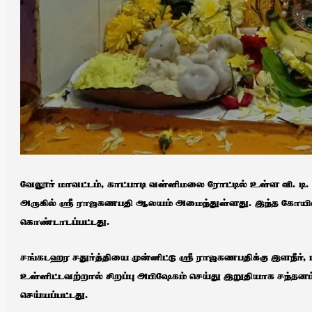
வேலூர் மாவட்டம், காட்பாடி வள்ளிமலை ரோட்டில் உள்ள வி. டி. கே
அருகில் ஸ்ரீ ராஜகணபதி ஆலயம் அமைந்துள்ளது. இந்த கோயி
கொண்டாடப்பட்டது.
சங்கடஹர சதுர்த்தியை முன்னிட்டு ஸ்ரீ ராஜகணபதிக்கு இளநீர்
உள்ளிட்டவற்றால் சிறப்பு அபிஷேகம் செய்து இறுதியாக சந்தனம்
செய்யப்பட்டது.