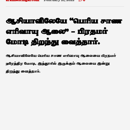
aramseithigal.com
February 21, 2022
0
ஆசியாவிலேயே “பெரிய சாண
எரிவாயு ஆலை” – பிரதமர்
மோடி திறந்து வைத்தார்.
ஆசியாவிலேயே பெரிய சாண எரிவாயு ஆலையை பிரதமர்
நரேந்திர மோடி, இந்தூரில் இருக்கும் ஆலையை இன்று
திறந்து வைத்தார்.