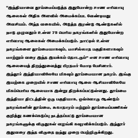
“இந்தியாவை தூய்மைப்படுத்த இதுபோன்ற சாண எரிவாயு
ஆலைகள் அதிக அளவில் அமைக்கப்பட வேண்டியது
அவசியம். அந்த வகையில், அடுத்த இரண்டு ஆண்டுகளில்
நாடு முழுவதும் உள்ள 75 பெரிய நகரங்களில் இதுபோன்ற
எரிவாயு ஆலைகள் அமைக்கப்படும். நாட்டில் உள்ள
நகரங்களை தூய்மையாகவும், மாசில்லாத பகுதிகளாகவும்
மாற்றும் வரை இந்த இயக்கம் தொடரும்” என சாண எரிவாயு
ஆலையைத் திறந்துவைத்து பிரதமர் மோடி பேசினார்.
இந்தூர் இந்தியாவிலேயே மிகவும் தூய்மையான நகரம். இங்கு
இயற்கை முறையில் சாண எரிவாயு ஆலை ஆசியாவிலேயே
மிகப்பெரிய ஆலையாக இன்று திறக்கப்பட்டுள்ளது. தூய்மை
இந்தியா திட்டத்தின் ஒரு பகுதியாக, ஒவ்வொரு ஆண்டும்
நகரங்களின் தூய்மை, சுகாதாரம் மற்றும் தூய்மைப்பணிகள்
குறித்து கணக்கெடுப்பு நடத்தப்பட்டு தூய்மையான
நகரங்களுக்கு விருதுகள் வழங்கி கவுரவிக்கப்படும். இந்தூர்
இதுவரை இந்த விருதை ஐந்து முறை பெற்றிருக்கிறது.