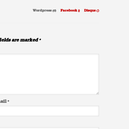
Wordpress (0)
Facebook (
)
Disqus (
)
ields are marked
*
ail
*