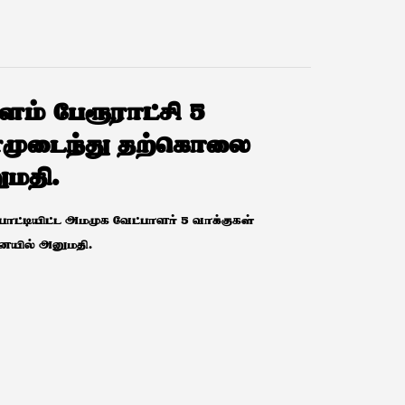
ளம் பேரூராட்சி 5
மனமுடைந்து தற்கொலை
ுமதி.
போட்டியிட்ட அமமுக வேட்பாளர் 5 வாக்குகள்
ையில் அனுமதி.