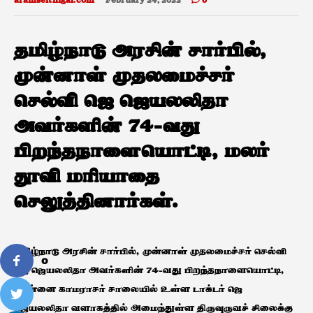
aramseithigal.com
February 24, 2022
0
தமிழ்நாடு அரசின் சார்பில்,
முன்னாள் முதலமைச்சர்
செல்வி ஜெ ஜெயலலிதா
அவர்களின் 74-வது
பிறந்தநாளையொட்டி, மலர்
தூவி மரியாதை
செலுத்தினார்கள்.
தமிழ்நாடு அரசின் சார்பில், முன்னாள் முதலமைச்சர் செல்வி
0
ஜெ ஜெயலலிதா அவர்களின் 74-வது பிறந்தநாளையொட்டி,
சென்னை காமராசர் சாலையில் உள்ள டாக்டர் ஜெ
ஜெயலலிதா வளாகத்தில் அமைந்துள்ள திருவுருவச் சிலைக்கு