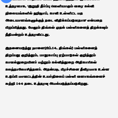
உத்தரவாக, ‘இறுதி தீர்ப்பு வெளியாகும் வரை கல்வி
நிலையங்களில் ஹிஜாப், காவி உள்ளிட்ட மத
அடையாளங்களுக்குத் தடை விதிக்கப்படுவதாக’ என்பதை
பிறப்பித்தது. மேலும் திங்கள் முதல் பள்ளிகளைத் திறக்கவும்
நீதிமன்றம் உத்தரவிட்டது.
இதனையடுத்து நாளை(பிப்.14, திங்கள்) பள்ளிகளைத்
திறப்பது குறித்தும், பாதுகாப்பு ஏற்பாடுகள் குறித்தும்
காவல்துறையினர் மற்றும் கல்வித்துறை அதிகாரிகள்
கலந்தாலோசித்தனர். அதன்படி, பிரச்சினை தீவிரமாக உள்ள
உடுப்பி மாவட்டத்தின் உயர்நிலைப் பள்ளி வளாகங்களைச்
சுற்றி 144 தடை உத்தரவு அமல்படுத்தப்படுகிறது.