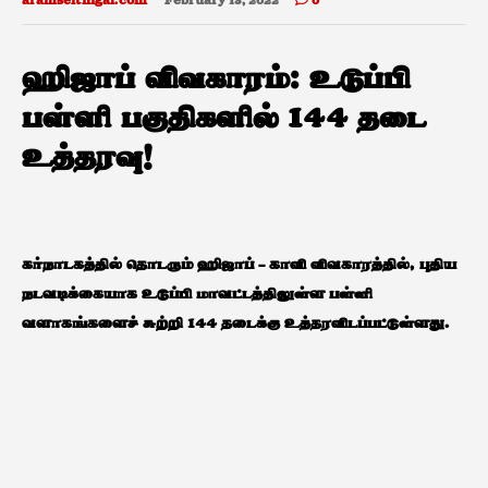
aramseithigal.com
February 13, 2022
0
ஹிஜாப் விவகாரம்: உடுப்பி
பள்ளி பகுதிகளில் 144 தடை
உத்தரவு!
கர்நாடகத்தில் தொடரும் ஹிஜாப் – காவி விவகாரத்தில், புதிய
நடவடிக்கையாக உடுப்பி மாவட்டத்திலுள்ள பள்ளி
வளாகங்களைச் சுற்றி 144 தடைக்கு உத்தரவிடப்பட்டுள்ளது.