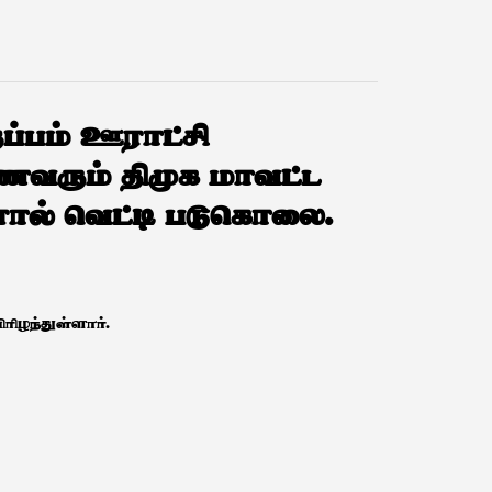
ுப்பம் ஊராட்சி
வரும் திமுக மாவட்ட
ளால் வெட்டி படுகொலை.
ிழந்துள்ளார்.