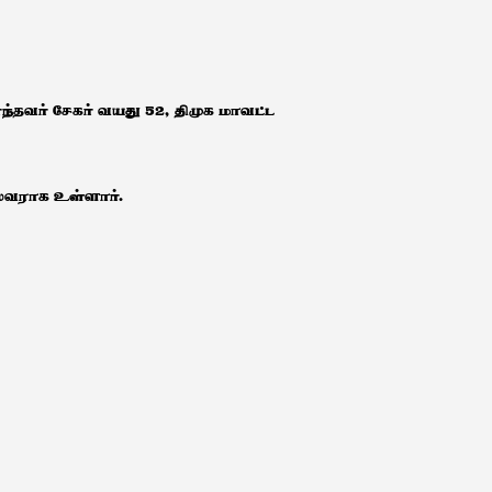
்ந்தவர் சேகர் வயது 52, திமுக மாவட்ட
ைவராக உள்ளார்.