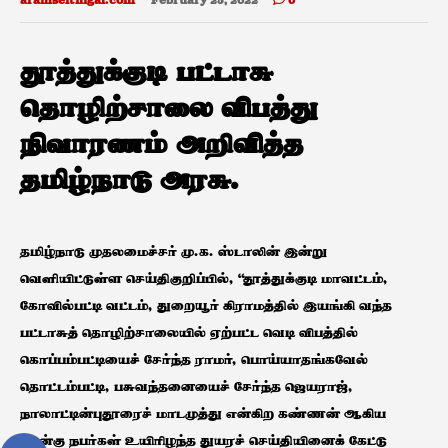
aramseithigal.com
February 25, 2022
0
தூத்துக்குடி பட்டாசு
தொழிற்சாலை விபத்து
நிவாரணம் அறிவித்த
தமிழ்நாடு அரசு.
தமிழ்நாடு முதலமைச்சர் மு.க. ஸ்டாலின் இன்று
வெளியிட்டுள்ள செய்திகுறிப்பில், “தூத்துக்குடி மாவட்டம்,
கோவில்பட்டி வட்டம், துறையூர் கிராமத்தில் இயங்கி வந்த
பட்டாசுத் தொழிற்சாலையில் ஏற்பட்ட வெடி விபத்தில்
கொப்பம்பட்டியைச் சேர்ந்த ராமர், பொய்யாதங்கவேல்
தொட்டம்பட்டி, பசுவந்தனையைச் சேர்ந்த ஜெயராஜ்,
நாலாட்டின்புதூரைச் மாடமுத்து என்கிற கண்ணன் ஆகிய
நான்கு நபர்கள் உயிரிழந்த துயரச் செய்தியினைக் கேட்டு