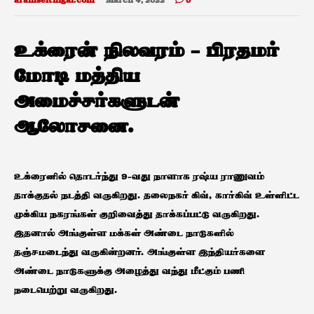
aramseithigal.com
March 4, 2022
0
உக்ரைன் நிலவரம் – பிரதமர்
மோடி மத்திய
அமைச்சர்களுடன்
ஆலோசனை.
உக்ரைனில் தொடர்ந்து 9-வது நாளாக ரஷ்ய ராணுவம்
தாக்குதல் நடத்தி வருகிறது. தலைநகர் கிவ், கார்கிவ் உள்ளிட்ட
முக்கிய நகரங்கள் குறிவைத்து தாக்கப்பட்டு வருகிறது.
இதனால் அங்குள்ள மக்கள் அண்டை நாடுகளில்
தஞ்சமடைந்து வருகின்றனர். அங்குள்ள இந்தியர்களை
அண்டை நாடுகளுக்கு அழைத்து வந்து மீட்கும் பணி
நடைபெற்று வருகிறது.