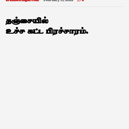
aramseithigal.com
February 17, 2022
0
தஞ்சையில்
உச்ச கட்ட பிரச்சாரம்.