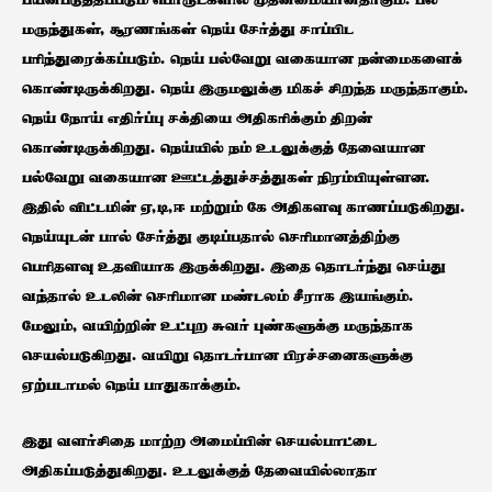
பயன்படுத்தப்படும் பொருட்களில் முதன்மையானதாகும். பல
மருந்துகள், சூரணங்கள் நெய் சேர்த்து சாப்பிட
பரிந்துரைக்கப்படும். நெய் பல்வேறு வகையான நன்மைகளைக்
கொண்டிருக்கிறது. நெய் இருமலுக்கு மிகச் சிறந்த மருந்தாகும்.
நெய் நோய் எதிர்ப்பு சக்தியை அதிகரிக்கும் திறன்
கொண்டிருக்கிறது. நெய்யில் நம் உடலுக்குத் தேவையான
பல்வேறு வகையான ஊட்டத்துச்சத்துகள் நிரம்பியுள்ளன.
இதில் விட்டமின் ஏ,டி,ஈ மற்றும் கே அதிகளவு காணப்படுகிறது.
நெய்யுடன் பால் சேர்த்து குடிப்பதால் செரிமானத்திற்கு
பெரிதளவு உதவியாக இருக்கிறது. இதை தொடர்ந்து செய்து
வந்தால் உடலின் செரிமான மண்டலம் சீராக இயங்கும்.
மேலும், வயிற்றின் உட்புற சுவர் புண்களுக்கு மருந்தாக
செயல்படுகிறது. வயிறு தொடர்பான பிரச்சனைகளுக்கு
ஏற்படாமல் நெய் பாதுகாக்கும்.
இது வளர்சிதை மாற்ற அமைப்பின் செயல்பாட்டை
அதிகப்படுத்துகிறது. உடலுக்குத் தேவையில்லாதா