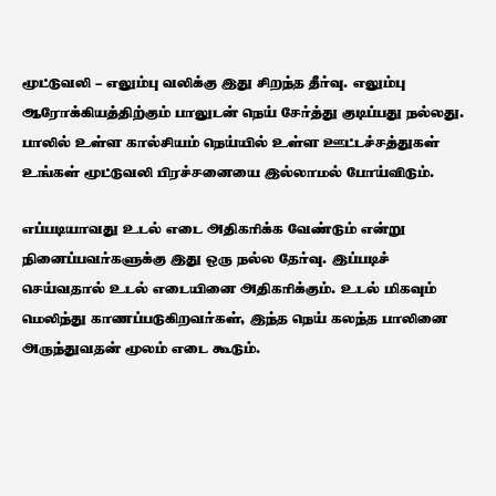
​மூட்டுவலி – எலும்பு வலிக்கு இது சிறந்த தீர்வு. எலும்பு
ஆரோக்கியத்திற்கும் பாலுடன் நெய் சேர்த்து குடிப்பது நல்லது.
பாலில் உள்ள கால்சியம் நெய்யில் உள்ள ஊட்டச்சத்துகள்
உங்கள் மூட்டுவலி பிரச்சனையை இல்லாமல் போய்விடும்.
எப்படியாவது உடல் எடை அதிகரிக்க வேண்டும் என்று
நினைப்பவர்களுக்கு இது ஒரு நல்ல தேர்வு. இப்படிச்
செய்வதால் உடல் எடையினை அதிகரிக்கும். உடல் மிகவும்
மெலிந்து காணப்படுகிறவர்கள், இந்த நெய் கலந்த பாலினை
அருந்துவதன் மூலம் எடை கூடும்.