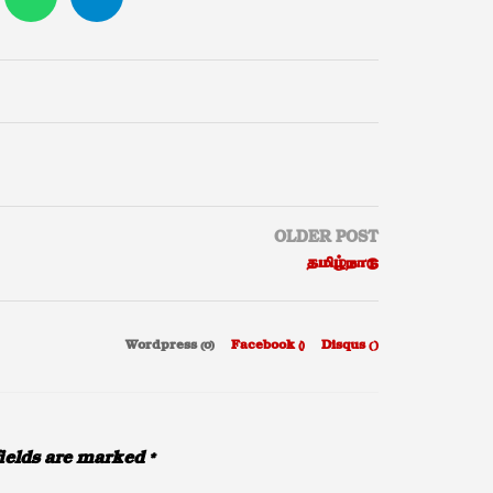
OLDER POST
தமிழ்நாடு
Wordpress (0)
Facebook (
)
Disqus (
)
ields are marked
*