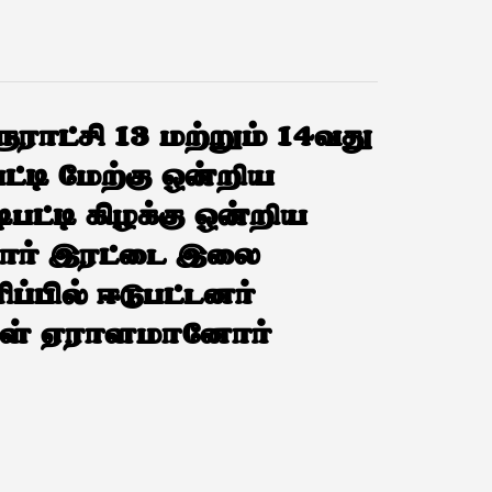
ூராட்சி 13 மற்றும் 14வது
்டி மேற்கு ஒன்றிய
்டி கிழக்கு ஒன்றிய
ர் இரட்டை இலை
ிப்பில் ஈடுபட்டனர்
கிகள் ஏராளமானோர்