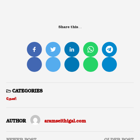
Share this…
CATEGORIES
தேனி
AUTHOR
aramseithigal.com