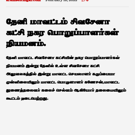
aramseithigal.com
February 13, 2022
0
தேனி மாவட்டம் சிவசேனா
கட்சி நகர பொறுப்பாளர்கள்
நியமனம்.
தேனி மாவட்ட சிவசேனா கட்சியின் நகர பொறுப்பாளர்கள்
நியமனம் இன்று தேனில் உள்ள சிவசேனா கட்சி
அலுவலகத்தில் இன்று மாவட்ட செயலாளர் கருப்பையா
முன்னிலையிலும் மாவட்ட பொருளாளர் கணேசன்,மாவட்ட
துணைத்தலைவர் கலைச் செல்வம் ஆகியோர் தலைமையிலும்
கூட்டம் நடைபெற்றது.