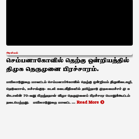
அரசியல்
செம்பனாகோவில் தெற்கு ஒன்றியத்தில்
திமுக தெருமுனை பிரச்சாரம்.
மயிலாடுதுறை மாவட்டம் செம்பனார்கோவில் தெற்கு ஒன்றியம் திருவிடைகழி,
நெடுவாசல், ஈச்சங்குடி- கடலி கடைவீதிகளில் தமிழ்நாடு முதலமைச்சர் மு க
ஸ்டாலின் 70-வது பிறந்தநாள் விழா தெருமுனைப் பிரச்சார பொதுக்கூட்டம்
நடைபெற்றது. மயிலாடுதுறை மாவட்ட ...
Read More