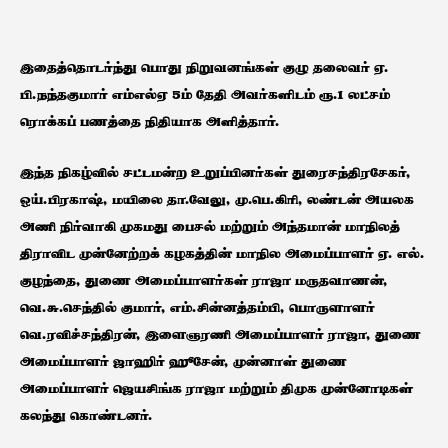
இதைத்தொடர்ந்து பொது நிறுவனங்கள் குழு தலைவர் ஏ.
பி.நந்தகுமார் எம்எல்ஏ 5ம் தேதி அவர்களிடம் ரூ.1 லட்சம்
ரொக்கப் பணத்தை நிதியாக அளித்தார்.
இந்த நிகழ்வில் சட்டமன்ற உறுப்பினர்கள் துரைசந்திரசேகர்,
ஒய்.பிரகாஷ், மயிலை தா.வேலு, மு.பெ.கிரி, லண்டன் அயலக
அணி நிர்வாகி முகமது பைசல் மற்றும் அந்தமான் மாநிலத்
திராவிட முன்னேற்றக் கழகத்தின் மாநில அமைப்பாளர் ஏ. எல்.
குழந்தை, துணை அமைப்பாளர்கள் ராஜா மருதவாணன்,
வெ.சு.செந்தில் குமார், எம்.சின்னத்தம்பி, பொருளாளர்
வெ.ரவிச்சந்திரன், இளைஞரணி அமைப்பாளர் ராஜா, துணை
அமைப்பாளர் ஜாஹிர் ஹூசேன், முன்னாள் துணை
அமைப்பாளர் ஜெயசிங்க ராஜா மற்றும் திமுக முன்னோடிகள்
கலந்து கொண்டனர்.