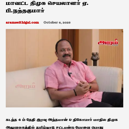
மாவட்ட திமுக செயலாளர் ஏ.
பி.நந்தகுமார்
aramseithigal.com
October 6, 2025
கடந்த 4 ம் தேதி இரவு அந்தமான் & நிகோபார் மாநில திமுக
அலுவலகத்தில் தமிழ்நாடு சட்டமன்ற பேரவை பொது