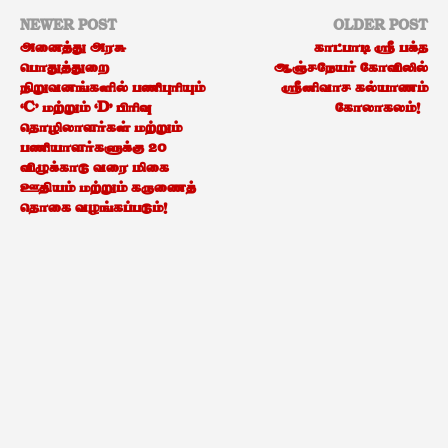
NEWER POST
OLDER POST
அனைத்து அரசு
காட்பாடி ஸ்ரீ பக்த
பொதுத்துறை
ஆஞ்சநேயர் கோவிலில்
நிறுவனங்களில் பணிபுரியும்
ஸ்ரீனிவாச கல்யாணம்
‘C’ மற்றும் ‘D’ பிரிவு
கோலாகலம்!
தொழிலாளர்கள் மற்றும்
பணியாளர்களுக்கு 20
விழுக்காடு வரை மிகை
ஊதியம் மற்றும் கருணைத்
தொகை வழங்கப்படும்!