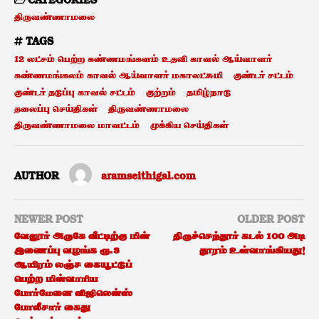
CATEGORIES
திருவண்ணாமலை
TAGS
12 லட்சம் பெற்ற கண்ணமங்களம் உதவி காவல் ஆய்வாளர்
கண்ணமங்கலம் காவல் ஆய்வாளர் மகாலட்சுமி
குண்டர் சட்டம்
குண்டர் தடுப்பு காவல் சட்டம்
குற்றம்
தமிழ்நாடு
தலைப்பு செய்திகள்
திருவண்ணாமலை
திருவண்ணாமலை மாவட்டம்
முக்கிய செய்திகள்
AUTHOR
aramseithigal.com
NEWER POST
OLDER POST
வேலூர் அருகே வீட்டிற்கு மின்
திருச்செந்தூர் கடல் 100 அடி
இணைப்பு வழங்க ரூ.3
தூரம் உள்வாங்கியது!
ஆயிரம் லஞ்ச கையூட்டுப்
பெற்ற மின்வாரிய
போர்மேனை விஜிலென்ஸ்
போலீசார் கைது