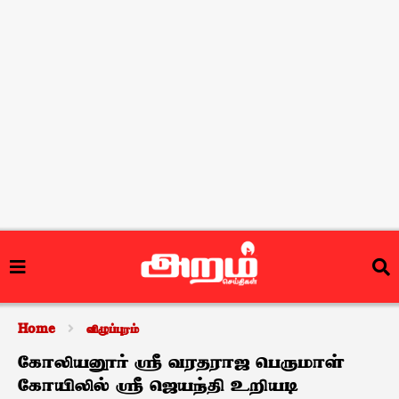
Home
விழுப்புரம்
கோலியனூர் ஸ்ரீ வரதராஜ பெருமாள்
கோயிலில் ஸ்ரீ ஜெயந்தி உறியடி