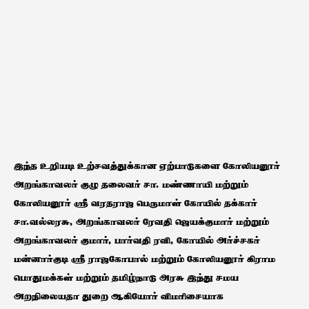
இந்த உறியடி உற்சவத்துக்கான ஏற்பாடுகளை கோலியனூர்
அறங்காவலர் குழு தலைவர் சா. மண்ணாயி மற்றும்
கோலியனூர் ஸ்ரீ வரதராஜ பெருமாள் கோயில் தக்கார்
சா.வல்லரசு, அறங்காவலர் ரேவதி ஜெயக்குமார் மற்றும்
அறங்காவலர் குமார், பார்வதி ரவி, கோயில் அர்ச்சகர்
மன்னார்குடி ஸ்ரீ ராஜகோபால் மற்றும் கோலியனூர் கிராம
பொதுமக்கள் மற்றும் தமிழ்நாடு அரசு இந்து சமய
அறநிலையதா துறை ஆகியோர் விமரிசையாக