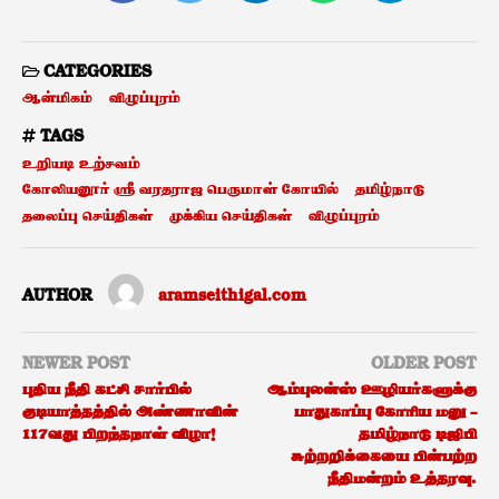
CATEGORIES
ஆன்மிகம்
விழுப்புரம்
TAGS
உறியடி உற்சவம்
கோலியனூர் ஸ்ரீ வரதராஜ பெருமாள் கோயில்
தமிழ்நாடு
தலைப்பு செய்திகள்
முக்கிய செய்திகள்
விழுப்புரம்
AUTHOR
aramseithigal.com
NEWER POST
OLDER POST
புதிய நீதி கட்சி சார்பில்
ஆம்புலன்ஸ் ஊழியர்களுக்கு
குடியாத்தத்தில் அண்ணாவின்
பாதுகாப்பு கோரிய மனு –
117வது பிறந்தநாள் விழா!
தமிழ்நாடு டிஜிபி
சுற்றறிக்கையை பின்பற்ற
நீதிமன்றம் உத்தரவு.