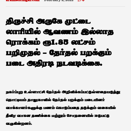
aramseithigal.com
February 3, 2022
0
திருச்சி அருகே முட்டை
லாரியில் ஆவணம் இல்லாத
ரொக்கம் ரூ1.85 லட்சம்
பறிமுதல் – தேர்தல் பறக்கும்
படை அதிரடி நடவடிக்கை.
நகர்ப்புற உள்ளாட்சி தேர்தல் அறிவிக்கப்பட்டுள்ளதையடுத்து
தொட்டியம் தாலுகாவில் தேர்தல் பறக்கும் படையினர்
வாக்காளர்களுக்கு பணம் கொடுப்பதை தடுக்கும் வகையில்
தீவிர வாகன தணிக்கை மற்றும் சோதனையில் ஈடுபட்டு
வருகின்றனர்.