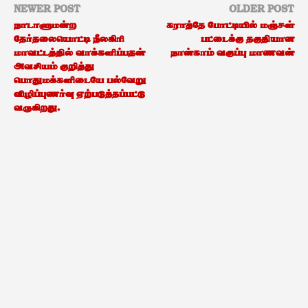
NEWER POST
OLDER POST
நாடாளுமன்ற
கராத்தே போட்டியில் மஞ்சள்
தேர்தலையொட்டி நீலகிரி
பட்டைக்கு தகுதியான
மாவட்டத்தில் வாக்களிப்பதன்
நான்காம் வகுப்பு மாணவன்
அவசியம் குறித்து
பொதுமக்களிடையே பல்வேறு
விழிப்புணர்வு ஏற்படுத்தப்பட்டு
வருகிறது.