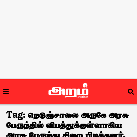
Tag:
நெடுஞ்சாலை அருகே அரசு
பேருந்தில் விபத்துக்குள்ளாகிய
அரசு பேருந்து சிறை பிடித்தனர்.