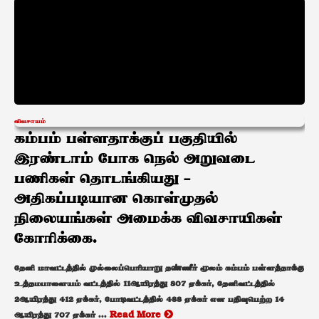
விவசாயம்
கம்பம் பள்ளதாக்குப் பகுதியில்
இரண்டாம் போக நெல் அறுவடை
பணிகள் தொடங்கியது –
அதிகப்படியான கொள்முதல்
நிலையங்கள் அமைக்க விவசாயிகள்
கோரிக்கை.
தேனி மாவட்டத்தில் முல்லைப்பெரியாறு தண்ணீர் மூலம் கம்பம் பள்ளத்தாக்கு
உத்தமபாளையம் வட்டத்தில் 11ஆயிரத்து 807 ஏக்கர், தேனிவட்டத்தில்
2ஆயிரத்து 412 ஏக்கர், போடிவட்டத்தில் 488 ஏக்கர் என பதிவுபெற்ற 14
ஆயிரத்து 707 ஏக்கர் ...
Read More