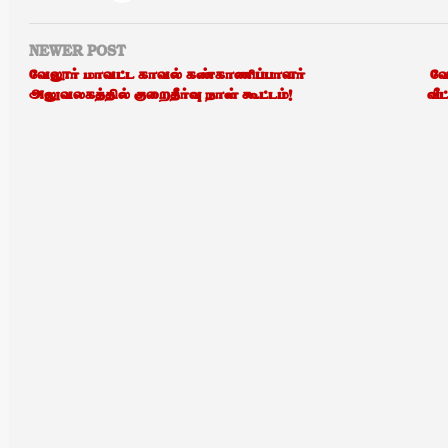
NEWER POST
வேலூர் மாவட்ட காவல் கண்காணிப்பாளர்
வே
அலுவலகத்தில் குறைதீர்வு நாள் கூட்டம்!
வீட