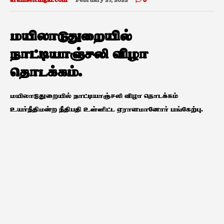
aramseithigal.com
February 27, 2022
0
மயிலாடுதுறையில்
நாட்டியாஞ்சலி விழா
தொடக்கம்.
மயிலாடுதுறையில் நாட்டியாஞ்சலி விழா தொடக்கம்
உயர்நீதிமன்ற நீதிபதி உள்ளிட்ட ஏராளமானோர் பங்கேற்பு.