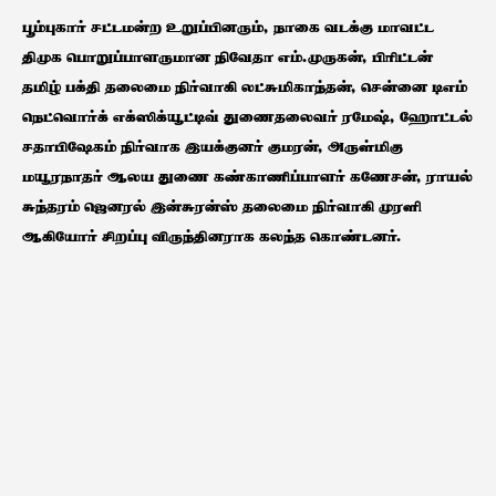
பூம்புகார் சட்டமன்ற உறுப்பினரும், நாகை வடக்கு மாவட்ட
திமுக பொறுப்பாளருமான நிவேதா எம்.முருகன், பிரிட்டன்
தமிழ் பக்தி தலைமை நிர்வாகி லட்சுமிகாந்தன், சென்னை டிஎம்
நெட்வொர்க் எக்ஸிக்யூட்டிவ் துணைதலைவர் ரமேஷ், ஹோட்டல்
சதாபிஷேகம் நிர்வாக இயக்குனர் குமரன், அருள்மிகு
மயூரநாதர் ஆலய துணை கண்காணிப்பாளர் கணேசன், ராயல்
சுந்தரம் ஜெனரல் இன்சுரன்ஸ் தலைமை நிர்வாகி முரளி
ஆகியோர் சிறப்பு விருந்தினராக கலந்த கொண்டனர்.