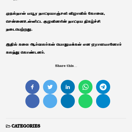
முதல்நாள் மயூர நாட்டியாஞ்சலி விழாவில் கோவை,
சென்னைஉள்ளிட்ட குழுவினரின் நாட்டிய நிகழ்ச்சி
நடைபெற்றது.
இதில் கலை ஆர்வலர்கள் பொதுமக்கள் என ஏராளமானோர்
கலந்து கொண்டனர்.
Share this…
CATEGORIES