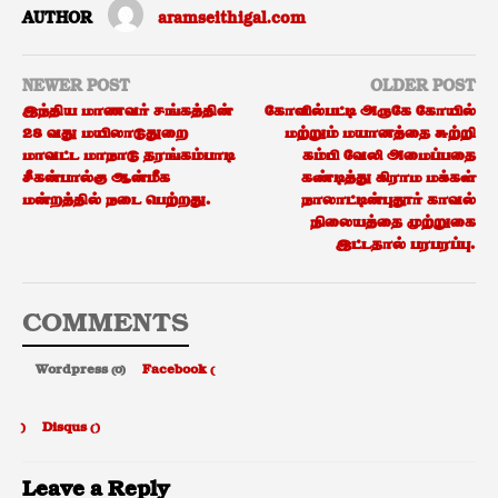
AUTHOR
aramseithigal.com
NEWER POST
OLDER POST
இந்திய மாணவர் சங்கத்தின்
கோவில்பட்டி அருகே கோயில்
28 வது மயிலாடுதுறை
மற்றும் மயானத்தை சுற்றி
மாவட்ட மாநாடு தரங்கம்பாடி
கம்பி வேலி அமைப்பதை
சீகன்பால்கு ஆன்மீக
கண்டித்து கிராம மக்கள்
மன்றத்தில் நடை பெற்றது.
நாலாட்டின்புதூர் காவல்
நிலையத்தை முற்றுகை
இட்டதால் பரபரப்பு‌.
COMMENTS
Wordpress (0)
Facebook (
)
Disqus (
)
Leave a Reply