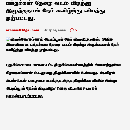
பக்தர்கள் தேரை வடம் பிடித்து
இழுத்ததால் தேர் கவிழ்ந்து விபத்து
ஏற்பட்டது.
aramseithigal.com
July 31, 2022
0
புதுக்கோட்டை மாவட்டம், திருக்கோகர்ணத்தில் அமைந்துள்ள
பிரகதாம்பாள் உடனுறை திருக்கோயில் உள்ளது. ஆயிரம்
ஆண்டுகள் பழைமை வாய்ந்த இந்த திருக்கோயிலில் இன்று
ஆடிப்பூரத் தேர்த் திருவிழா வெகு விமரிசையாகக்
கொண்டாடப்பட்டது.