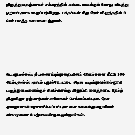
நிறுத்துவதற்காகச் சக்கரத்தில் கட்டை வைக்கும் போது விபத்து
ஏற்பட்டதாக கூறப்படுகிறது. பக்தர்கள் மீது தேர் விழுந்ததில் 6
பேர் பலத்த காயமடைந்தனர்.
பொதுமக்கள், தீயணைப்புத்துறையினர் அவர்களை மீட்டு 108
ஆம்புலன்ஸ் மூலம் புதுக்கோட்டை அரசு மருத்துவக்கல்லூரி
மருத்துவமனைக்குச் சிகிச்சைக்கு அனுப்பி வைத்தனர். தேர்த்
திருவிழா ஏற்பாடுகள் சரியாகச் செய்யப்பட்டதா, தேர்
முறையாகப் பராமரிக்கப்பட்டதா என காவல்துறையினர்
விசாரணை மேற்கொண்டுவருகிறார்கள்.