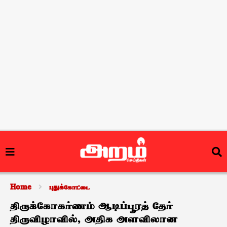
Home
புதுக்கோட்டை
திருக்கோகர்ணம் ஆடிப்பூரத் தேர்
திருவிழாவில், அதிக அளவிலான