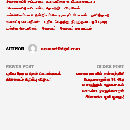
அணைகட்டு சட்டமன்ற உறுப்பினர் ஏ.பி.நந்தகுமார்
அணைகட்டு சட்டமன்ற தொகுதி
அரசியல்
கண்ணியம்பாடி ஒன்றியம்சோழவரம் கிராமம்
தமிழ்நாடு
தலைப்பு செய்திகள்
புதிய பேருந்து நிழற்குடை பூமி பூஜை
முக்கிய செய்திகள்
வேலூர்
வேலூர் மாவட்டம்
AUTHOR
aramseithigal.com
NEWER POST
OLDER POST
புதிய நேரடி நெல் கொள்முதல்
வாலாஜாவில் தன்வந்திரி
நிலையம் திறப்பு விழா.!
பெருமாளுக்கு 31 அடி
உயரத்தில் 5நிலைகள்
கொண்ட ராஜகோபுரம்
அமைக்க பூமி பூஜை.!