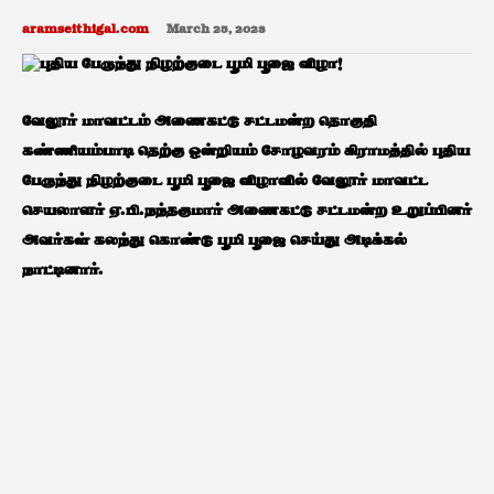
aramseithigal.com
March 25, 2023
வேலூர் மாவட்டம் அணைகட்டு சட்டமன்ற தொகுதி
கண்ணியம்பாடி தெற்கு ஒன்றியம் சோழவரம் கிராமத்தில் புதிய
பேருந்து நிழற்குடை பூமி பூஜை விழாவில் வேலூர் மாவட்ட
செயலாளர் ஏ.பி.நந்தகுமார் அணைகட்டு சட்டமன்ற உறுப்பினர்
அவர்கள் கலந்து கொண்டு பூமி பூஜை செய்து அடிக்கல்
நாட்டினார்.