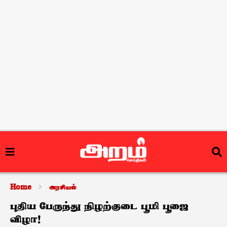
Home
அரசியல்
புதிய பேருந்து நிழற்குடை பூமி பூஜை
விழா!