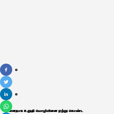
0
0
முன்னதாக உறுதி மொழியினை ஏற்று கொண்ட