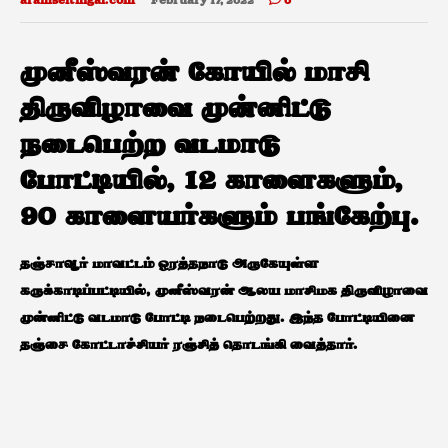
aramseithigal.com
February 17, 2022
0
முனீஸ்வரன் கோயில் மாசி
திருவிழாவை முன்னிட்டு
நடைபெற்ற வடமாடு
போட்டியில், 12 காளைகளும்,
90 காளையர்களும் பங்கேற்பு.
தஞ்சாவூர் மாவட்டம் ஒரத்தநாடு அருகேயுள்ள
கருக்காடிப்பட்டியில், முனீஸ்வரன் ஆலய மாசிமக திருவிழாவை
முன்னிட்டு வடமாடு போட்டி நடைபெற்றது. இந்த போட்டியினை
தஞ்சை கோட்டாச்சியர் ரஞ்சித் தொடங்கி வைத்தார்.