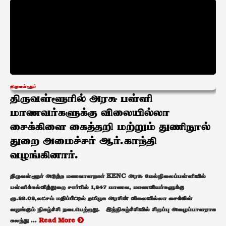
திருவள்ளூர்
திருவள்ளூரில் அரசு பள்ளி
மாணவர்களுக்கு விலையில்லா
சைக்கிளை கைத்தறி மற்றும் துணிநூல்
துறை அமைச்சர் ஆர்.காந்தி
வழங்கினார்.
திருவள்ளூர் அடுத்த மணவாளநகர் KENC அரசு மேல்நிலைப்பள்ளியில்
பள்ளிக்கல்வித்துறை சார்பில் 1,847 மாணவ, மாணவியர்களுக்கு
ரூ.89.03,லட்சம் மதிப்பீட்டில் தமிழக அரசின் விலையில்லா சைக்கிள்
வழங்கும் நிகழ்ச்சி நடைபெற்றது. இந்நிகழ்ச்சியில் சிறப்பு அழைப்பாளராக
கலந்து ...
Read More