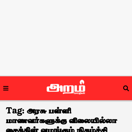
Tag:
அரசு பள்ளி
மாணவர்களுக்கு விலையில்லா
சைக்கிள் வழங்கும் நிகழ்ச்சி