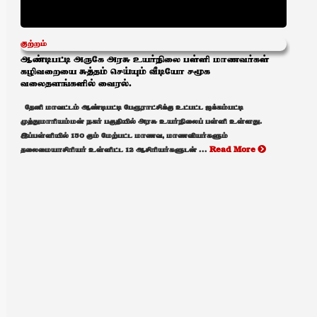
குற்றம்
ஆண்டிபட்டி அருகே அரசு உயர்நிலை பள்ளி மாணவர்கள்
கழிவறையை சுத்தம் செய்யும் வீடியோ சமூக
வலைதளங்களில் வைரல்.
தேனி மாவட்டம் ஆண்டிபட்டி பேரூராட்சிக்கு உட்பட்ட ஜக்கம்பட்டி
முத்துமாரியம்மன் நகர் பகுதியில் அரசு உயர்நிலைப் பள்ளி உள்ளது.
இப்பள்ளியில் 150 கும் மேற்பட்ட மாணவ, மாணவியர்களும்
தலைமையாசிரியர் உள்ளிட்ட 12 ஆசிரியர்களுடன் ...
Read More