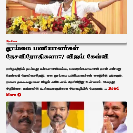
அரசியல்
தூய்மை பணியாளர்கள்
தேசவிரோதிகளா:? விஜய் கேள்வி
தமிழகத்தில் நடப்பது மக்களாட்சியல்ல, கொடுங்கோலாட்சி தான் என்பது
தெள்ளத் தெளிவாகிறது. என தூய்மை பணியாளர்கள் கைதுக்கு நடிகரும்,
தவெக தலைவருமான விஜய் கண்டனம் தெரிவித்து உள்ளார். அவரது
அறிக்கை: தங்களின் உரிமைகளுக்காக அறவழியில் போராடி ...
Read
More