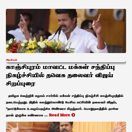
அரசியல்
காஞ்சிபுரம் மாவட்ட மக்கள் சந்திப்பு
நிகழ்ச்சியில் தவெக தலைவர் விஜய்
சிறப்புரை
தமிழக வெற்றிக் கழகம் சார்பில் மக்கள் சந்திப்பு நிகழ்ச்சி காஞ்சிபுரத்தில்
நடைபெற்றது. இதில் கலந்துகொண்டு பேசிய கட்சியின் தலைவர் விஜய்,
“நாட்டுக்காக உழைப்பதற்கே அண்ணா பிறந்தார். பொதுநலத்தில் தானே
நாள் முழுக்க கண்ணாக ...
Read More