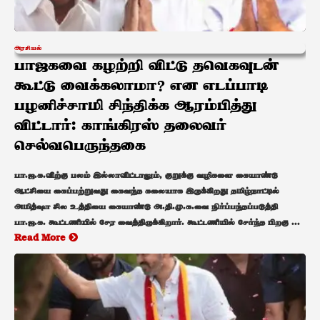
அரசியல்
பாஜகவை கழற்றி விட்டு தவெகவுடன்
கூட்டு வைக்கலாமா? என எடப்பாடி
பழனிச்சாமி சிந்திக்க ஆரம்பித்து
விட்டார்: காங்கிரஸ் தலைவர்
செல்வபெருந்தகை
பா.ஜ.க.விற்கு பலம் இல்லாவிட்டாலும், குறுக்கு வழிகளை கையாண்டு
ஆட்சியை கைப்பற்றுவது கைவந்த கலையாக இருக்கிறது தமிழ்நாட்டில்
அமித்ஷா சில உத்தியை கையாண்டு அ.தி.மு.க.வை நிர்ப்பந்தப்படுத்தி
பா.ஜ.க. கூட்டணியில் சேர வைத்திருக்கிறார். கூட்டணியில் சேர்ந்த பிறகு ...
Read More