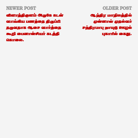
NEWER POST
OLDER POST
விளாத்திகுளம் அருகே கடன்
ஆந்திர மாநிலத்தில்
வாங்கிய பணத்தை திருப்பி
முன்னாள் முதல்வர்
தருவதாக ஆசை வார்த்தை
சந்திரபாபு நாயுடு ஊழல்
கூறி பைனான்சியர் கடத்தி
புகாரில் கைது.
கொலை.