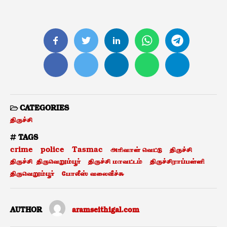
CATEGORIES
திருச்சி
TAGS
crime
police
Tasmac
அரிவாள் வெட்டு
திருச்சி
திருச்சி திருவெறும்பூர்
திருச்சி மாவட்டம்
திருச்சிராப்பள்ளி
திருவெறும்பூர்
போலீஸ் வலைவீச்சு
AUTHOR
aramseithigal.com