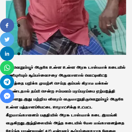
0
0
திருவெறும்பூர் அருகே உள்ள உள்ள அரசு டாஸ்மாக் கடையில்
பணிபுரியும் சூப்பர்வைசரை அருவாளால் வெட்டிவிட்டு
பணத்தை பறிக்க முயற்சி செய்த கும்பல் கிராம மக்கள்
திரண்டதால் தப்பி சென்ற சம்பவம் பரப்பரப்பை ஏற்படுத்தி
உள்ளது.இது பற்றிய விவரம் வருமாறுதிருவெறும்பூர் அருகே
உள்ள பத்தாளப்பேட்டை ஊராட்சிக்கு உட்பட்ட
கீழமாங்காவனம் பகுதியில் அரசு டாஸ்மாக் கடை இயங்கி
வருகிறது,இந்நிலையில் அந்த கடையில் மேல மங்காவனத்தை
சேர்ந்த பாண்டியன்( 47) என்பவர் சூப்பர்வைசராக வேலை