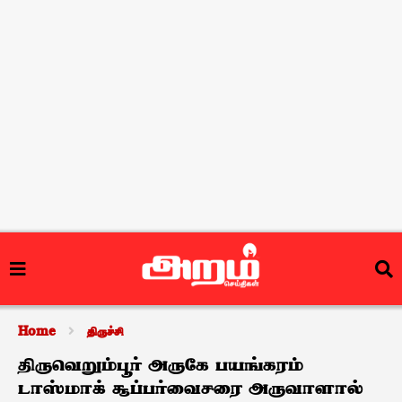
Home
திருச்சி
திருவெறும்பூர் அருகே பயங்கரம்
டாஸ்மாக் சூப்பர்வைசரை அருவாளால்