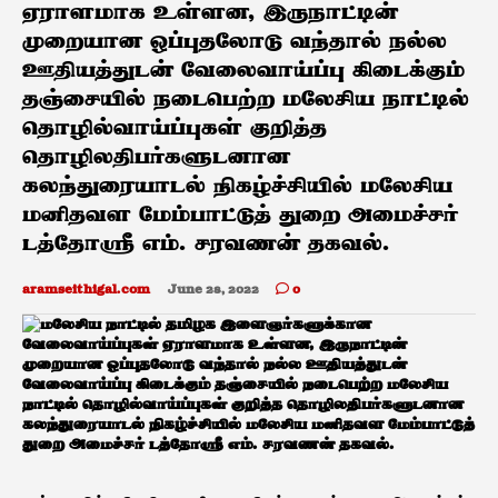
ஏராளமாக உள்ளன, இருநாட்டின்
முறையான ஒப்புதலோடு வந்தால் நல்ல
ஊதியத்துடன் வேலைவாய்ப்பு கிடைக்கும்
தஞ்சையில் நடைபெற்ற மலேசிய நாட்டில்
தொழில்வாய்ப்புகள் குறித்த
தொழிலதிபர்களுடனான
கலந்துரையாடல் நிகழ்ச்சியில் மலேசிய
மனிதவள மேம்பாட்டுத் துறை அமைச்சர்
டத்தோஸ்ரீ எம். சரவணன் தகவல்.
aramseithigal.com
June 28, 2022
0