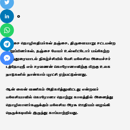
0
தஞ்சை தொழிலதிபர்கள் தஞ்சை, திருவையாறு சட்டமன்ற
உறுப்பினர்கள், தஞ்சை மேயர் உள்ளிட்டோர் பங்கேற்ற
கலந்துரையாடல் நிகழ்ச்சியில் பேசி மலேசிய அமைச்சர்
டத்தோஸ்ரீ எம் சரவணன் கொரோனாவிற்கு பிறகு உலக
நாடுகளில் நான்காம் புரட்சி ஏற்பட்டுள்ளது.
ஆன் லைன் வணிகம் அதிகரித்துவிட்டது என்றவர்
மலேசியாவில் கொரோனா தொற்று காலத்தில் அனைத்து
தொழிலாளர்களுக்கும் மலேசிய அரசு ஊதியம் வழங்கி
நெருக்கடியில் இருந்து காப்பாற்றியது.