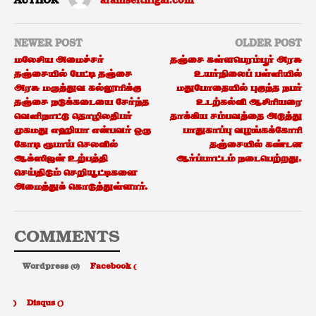
AUTHOR
aramseithigal.com
NEWER POST
OLDER POST
மலேசிய அமைச்சர்
தஞ்சை கள்ளபெரம்பூர் அரசு
தஞ்சையில் பேட்டி தஞ்சை
உயர்நிலைப் பள்ளியில்
அரசு மருத்துவ கல்லூரிக்கு
மதுபோதையில் புகுந்த நபர்
தஞ்சை நடுக்கடையை சேர்ந்த
உடற்கல்வி ஆசிரியரை
வெளிநாட்டு தொழிலதிபர்
தாக்கிய சம்பவத்தை அடுத்து
முகமது எஹியா என்பவர் ஒரு
பாதுகாப்பு வழங்கக்கோரி
கோடி ரூபாய் செலவில்
தஞ்சையில் கண்டன
ஆக்ஸிஜன் உற்பத்தி
ஆர்ப்பாட்டம் நடைபெற்றது.
செய்திடும் செறியூட்டிகளை
அமைத்துக் கொடுத்துள்ளார்.
COMMENTS
Wordpress (0)
Facebook (
)
Disqus (
)