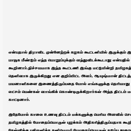
என்பதால் திராவிட முன்னேற்றக் கழகம் கூட்டனியில் இருக்கும் 
பாஜக மீண்டும் எந்த பொறுப்புக்கும் வந்துவிடக்கூடாது என்பதில
கூறினார்.நிச்சயமாக இந்த கூட்டணி இங்கு மட்டுமின்றி தமிழகத
தெளிவாக இருக்கிறது என குறிப்பிட்ட அவர், ஆயுஷ்மான் திட்டத்
பயனாளிகளை இணைத்திருப்பதை போல் எங்களுக்கு தெரியாது 
லட்சம் பெண்கள் வாங்கிக் கொண்டிருக்கிறார்கள் அந்த திட்டம் மக
காட்டினார்.
இதேபோல் காலை உணவு திட்டம் மக்களுக்கு பெரிய அளவில் சென்
தமிழகத்தில் போதைப்பொருள் புழக்கம் அதிகரித்திருப்பதாக கூ
கேள்விக்கு பதிலளித்த கனிமொழி,போதைப்பொருள் தடுப்பு துறை மத