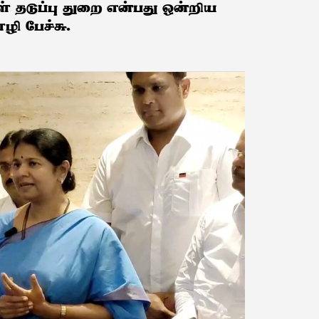
தடுப்பு துறை என்பது ஒன்றிய
ழி பேச்சு.