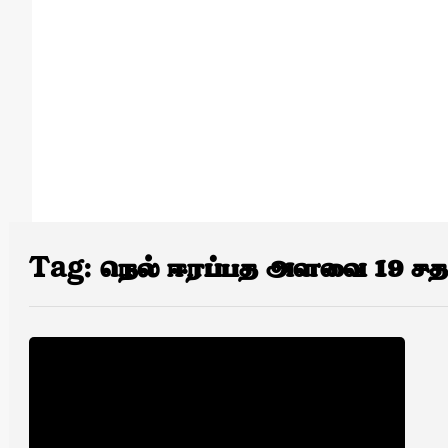
Tag:
நெல் ஈரப்பத அளவை 19 சதவ