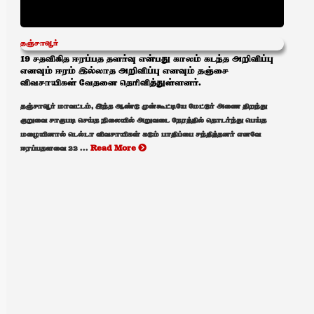
தஞ்சாவூர்
19 சதவிகித ஈரப்பத தளர்வு என்பது காலம் கடந்த அறிவிப்பு
எனவும் ஈரம் இல்லாத அறிவிப்பு எனவும் தஞ்சை
விவசாயிகள் வேதனை தெரிவித்துள்ளனர்.
தஞ்சாவூர் மாவட்டம், இந்த ஆண்டு முன்கூட்டியே மேட்டூர் அணை திறந்து
குறுவை சாகுபடி செய்த நிலையில் அறுவடை நேரத்தில் தொடர்ந்து பெய்த
மழையினால் டெல்டா விவசாயிகள் கடும் பாதிப்பை சந்தித்தனர் எனவே
ஈரப்பதளவை 22 ...
Read More