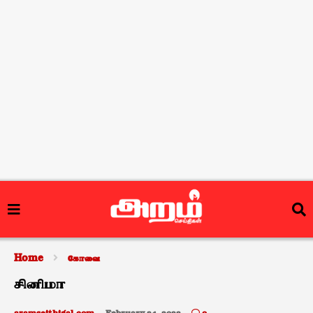
Home
கோவை
சினிமா