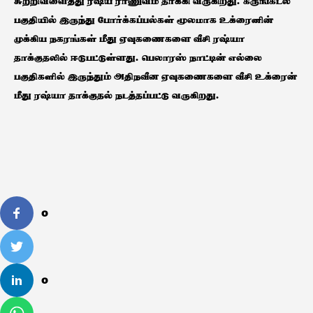
சுற்றிவளைத்து ரஷ்ய ராணுவம் தாக்கி வருகிறது. கருங்கடல்
பகுதியில் இருந்து போர்க்கப்பல்கள் மூலமாக உக்ரைனின்
முக்கிய நகரங்கள் மீது ஏவுகணைகளை வீசி ரஷ்யா
தாக்குதலில் ஈடுபட்டுள்ளது. பெலாரஸ் நாட்டின் எல்லை
பகுதிகளில் இருந்தும் அதிநவீன ஏவுகணைகளை வீசி உக்ரைன்
மீது ரஷ்யா தாக்குதல் நடத்தப்பட்டு வருகிறது.
0
0