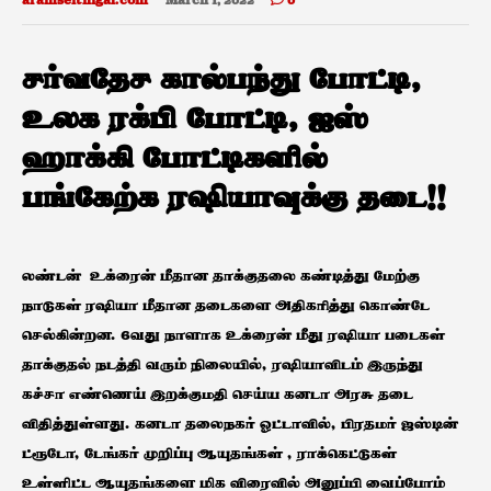
aramseithigal.com
March 1, 2022
0
சர்வதேச கால்பந்து போட்டி,
உலக ரக்பி போட்டி, ஐஸ்
ஹாக்கி போட்டிகளில்
பங்கேற்க ரஷியாவுக்கு தடை!!
லண்டன் உக்ரைன் மீதான தாக்குதலை கண்டித்து மேற்கு
நாடுகள் ரஷியா மீதான தடைகளை அதிகரித்து கொண்டே
செல்கின்றன. 6வது நாளாக உக்ரைன் மீது ரஷியா படைகள்
தாக்குதல் நடத்தி வரும் நிலையில், ரஷியாவிடம் இருந்து
கச்சா எண்ணெய் இறக்குமதி செய்ய கனடா அரசு தடை
விதித்துள்ளது. கனடா தலைநகர் ஓட்டாவில், பிரதமர் ஜஸ்டின்
ட்ரூடோ, டேங்கர் முறிப்பு ஆயுதங்கள் , ராக்கெட்டுகள்
உள்ளிட்ட ஆயுதங்களை மிக விரைவில் அனுப்பி வைப்போம்