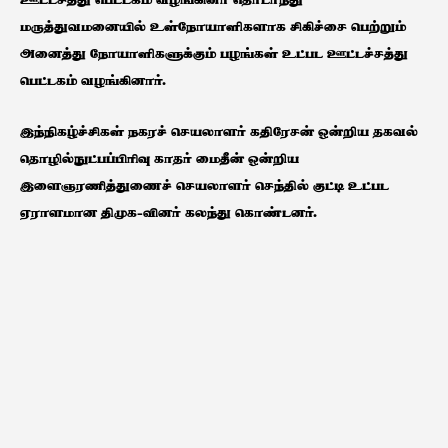
ஊட்டசத்து பெட்டகம் வழங்கினர் தொடர்ந்து
மருத்துவமனையில் உள்நோயாளிகளாக சிகிச்சை பெற்றும்
அனைத்து நோயாளிகளுக்கும் பழங்கள் உட்பட ஊட்டச்சத்து
பெட்டகம் வழங்கினார்.
இந்நிகழ்ச்சிகள் நகரச் செயலாளர் கதிரேசன் ஒன்றிய தகவல்
தொழில்நுட்பப்பிரிவு காதர் மைதீன் ஒன்றிய
இளைஞரணித்துணைச் செயலாளர் செந்தில் குட்டி உட்பட
ஏராளமான திமுக-வினர் கலந்து கொண்டனர்.