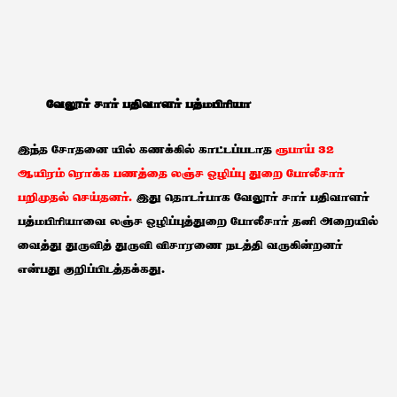
வேலூர் சார் பதிவாளர் பத்மபிரியா
இந்த சோதனை யில் கணக்கில் காட்டப்படாத
ரூபாய் 32
ஆயிரம் ரொக்க பணத்தை லஞ்ச ஒழிப்பு துறை போலீசார்
பறிமுதல் செய்தனர்.
இது தொடர்பாக வேலூர் சார் பதிவாளர்
பத்மபிரியாவை லஞ்ச ஒழிப்புத்துறை போலீசார் தனி அறையில்
வைத்து துருவித் துருவி விசாரணை நடத்தி வருகின்றனர்
என்பது குறிப்பிடத்தக்கது.