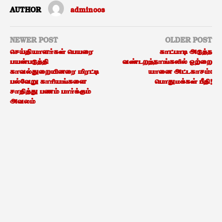
AUTHOR
admin003
NEWER POST
OLDER POST
செய்தியாளர்கள் பெயரை
காட்பாடி அடுத்த
பயன்படுத்தி
வண்டறந்தாங்கலில் ஒற்றை
காவல்துறையினரை மிரட்டி
யானை அட்டகாசம்:
பல்வேறு காரியங்களை
பொதுமக்கள் பீதி!
சாதித்து பணம் பார்க்கும்
அவலம்