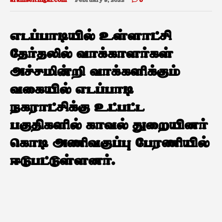
aramseithigal.com
February 9, 2022
0
எடப்பாடியில் உள்ளாட்சி
தேர்தலில் வாக்காளர்கள்
அச்சமின்றி வாக்களிக்கும்
வகையில் எடப்பாடி
நகராட்சிக்கு உட்பட்ட
பகுதிகளில் காவல் துறையினர்
கொடி அணிவகுப்பு பேரணியில்
ஈடுபட்டுள்ளனர்.