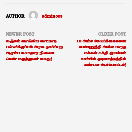
AUTHOR
admin003
NEWER POST
OLDER POST
லஞ்சம் வாங்கிய காட்பாடி
10 அம்ச கோரிக்கைகளை
பள்ளிக்குப்பம் அரசு நகர்ப்புற
வலியுறுத்தி அகில பாரத
ஆரம்ப சுகாதார நிலைய
மக்கள் சக்தி இயக்கம்
பெண் மருத்துவர் கைது!
சார்பில் குடியாத்தத்தில்
கண்டன ஆர்ப்பாட்டம்!